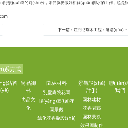
n)行規(guī)劃的時(shí)分，咱們就要做好相關(guān)排水的工作，也
.com
下一篇：江門防腐木工程：選購(gòu)···
án)系方式
ǎng)站首
尚品御
園林材料
景觀設(shè)
聯(lián
(yè)
林
計(jì)
我們
別墅庭院花園
尚品文
園林建材
陽(yáng)臺(tái)花
化
花卉園藝
園景觀
園林景觀
綠化花卉擺設(shè)
效果圖制作