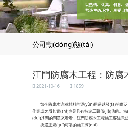
公司動(dòng)態(tài)
江門防腐木工程：防腐木屋
2021-10-16
1859
如今防腐木這種材料的運(yùn)用是越發(fā)的
作完成之后其實(shí)也是具有特定工藝價(jià)值的。當
(duì)其間的問題來看看，江門防腐木工程施工要注意些
挑選正規(guī)可靠的施工隊(duì)