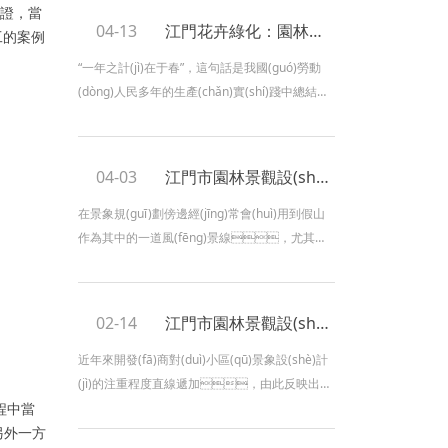
保證，當
(jīng)過藝術(shù)手法，發(fā)揮植物的形
04-13
江門花卉綠化：園林景觀工程中有哪些容易忽略的問題
施工的案例
體、線條、質(zhì)感、色彩等自然美
來發(fā)明自然植物群落景觀。在規(guī)劃中一
“一年之計(jì)在于春”，這句話是我國(guó)勞動
是要盡量多的選用鄉(xiāng)土植物，如胡
(dòng)人民多年的生產(chǎn)實(shí)踐中總結
楊、檉柳、白榆、白蠟等，二是添加物種的
(jié)出來的一條經(jīng)驗(yàn)，它強
多樣性。園林綠化維護(hù)根據(jù)綠
(qiáng)調(diào)了春在一年四季中所占的重要位
洲不
置。當(dāng)然也適用于我們園林養(yǎng)護
04-03
江門市園林景觀設(shè)計(jì)：做假山設(shè)計(jì)的要點(diǎn)有哪些
(hù)工作。三月氣溫將繼續(xù)上
升，綠植回歸步入返青時(shí)
在景象規(guī)劃傍邊經(jīng)常會(huì)用到假山
期。越冬害蟲回歸結(jié)束休眠，開
作為其中的一道風(fēng)景線，尤其是
始為害。一些病害、草害也開始
在園林規(guī)劃傍邊這是不可缺少的一個(gè)元
發(fā)作，早春開花植物陸續(xù)綻
素，現(xiàn)在它也常常會(huì)被規(guī)劃師應
放，綠化養(yǎng)護(hù)工作就此步入＂
(yīng)用到其他的很多地方，比方家庭的
02-14
江門市園林景觀設(shè)計(jì)：小區(qū)景觀設(shè)計(jì)能解決哪些問題
旺季”。
庭院或者其他的公共場(chǎng)所的景致規(guī)
劃傍邊。為了可以獲得的欣賞效
近年來開發(fā)商對(duì)小區(qū)景象設(shè)計
果，因而臺(tái)州景象規(guī)劃公司
(jì)的注重程度直線遞加，由此反映出景
發(fā)現(xiàn)需求把握一下這幾個(gè)關(guān)
過程中當
象關(guān)于樓盤出售的強(qiáng)大助推效
鍵，規(guī)劃者對(duì)此應(yīng)該有所
而另外一方
果，小區(qū)景象設(shè)計(jì)哪家可信賴