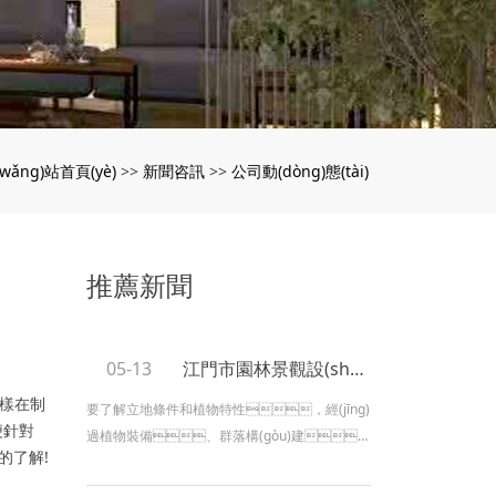
wǎng)站首頁(yè)
新聞咨訊
公司動(dòng)態(tài)
>>
>>
推薦新聞
05-13
江門市園林景觀設(shè)計(jì)：園林綠化養(yǎng)護(hù)管理技術(shù)要點(diǎn)及管護(hù)措施
同樣在制
要了解立地條件和植物特性，經(jīng)
們便針對
過植物裝備、群落構(gòu)建、
的了解!
植物造景等技能，既遵從適地適植物
準(zhǔn)則，又要運(yùn)用植物資料，經