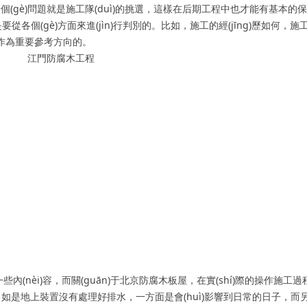
gè)問題就是施工隊(duì)的挑選，這樣在后期工程中也才能有基本的
分也是要從各個(gè)方面來進(jìn)行判別的。比如，施工的經(jīng)歷如何，
以作為重要參考方向的。
(nèi)容，而關(guān)于北京防腐木板屋，在實(shí)際的操作施工
，如是地上裝置沒有處理好排水，一方面是會(huì)影響到日常的日子，