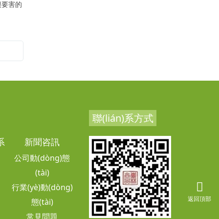
了解。景象規(guī)劃做
是很要害的
成為備受關(guān)注的重點(diǎn)問題。有經
(jīng)歷的顧客懂得從實(shí)力和口碑這兩個(gè)
指標(biāo)切入，再輔以綜合性的實
(shí)地考察，但依舊有顧客對(duì)小區(qū)景象
設(shè)計(jì)知之不多，甚至不清楚小區(qū)景
象設(shè)計(jì)能處理哪些問題。小區(qū)景象設
(shè)計(jì)能處
聯(lián)系方式
)系
新聞咨訊
公司動(dòng)態
(tài)
行業(yè)動(dòng)
返回頂部
態(tài)
常見問題