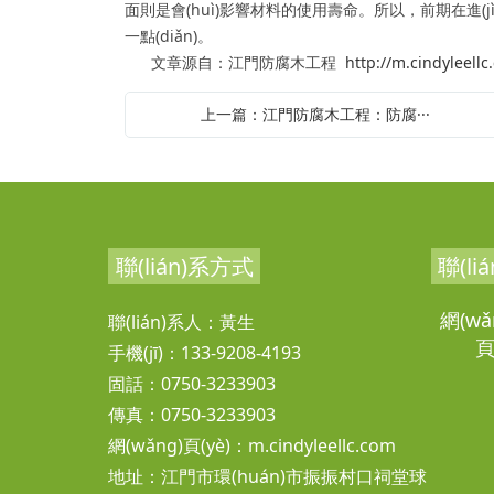
面則是會(huì)影響材料的使用壽命。所以，前期在進(jì
一點(diǎn)。
文章源自：江門防腐木工程
http://m.cindyleellc
上一篇：江門防腐木工程：防腐···
聯(lián)系方式
聯(li
網(w
聯(lián)系人：黃生
頁
手機(jī)：133-9208-4193
固話：0750-3233903
傳真：0750-3233903
網(wǎng)頁(yè)：
m.cindyleellc.com
地址：江門市環(huán)市振振村口祠堂球