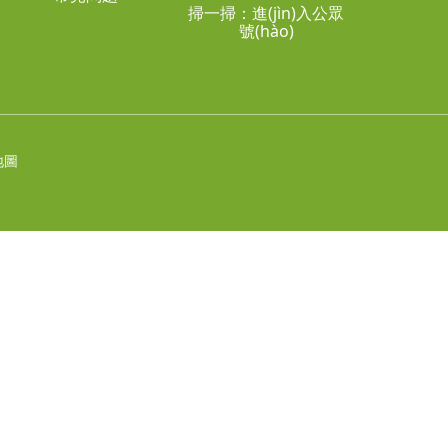
掃一掃：進(jìn)入公眾
號(hào)
地圖