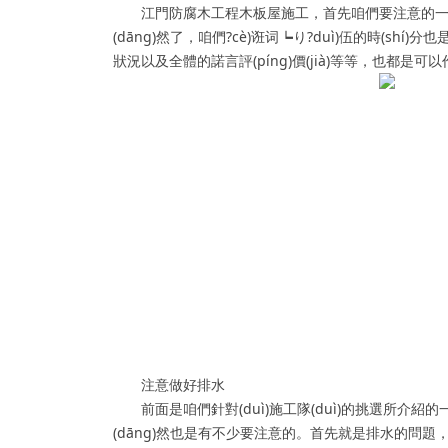
江門防腐木工程木板屋施工，首先咱們要注意的一個(
(dāng)然了，咱們?cè)诳词┕り?duì)伍的時(shí)
狀況以及全體的諾言評(píng)價(jià)等等，也都是可
注意做好排水
前面是咱們針對(duì)施工隊(duì)的挑選所介紹的一些內
(dāng)然也是有不少要注意的。首先就是排水的問題