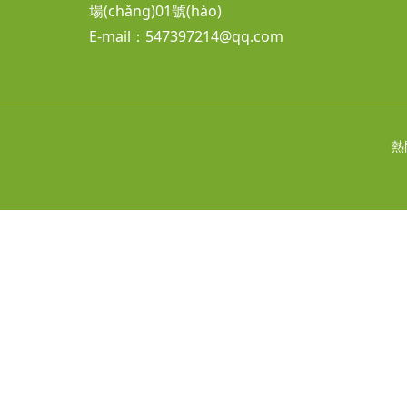
場(chǎng)01號(hào)
E-mail：547397214@qq.com
熱