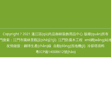
Copyright ? 2021 蓬江區(qū)尚品御林裝飾用品中心 版權(quán)所有
門搜索：
江門市園林景觀設(shè)計(jì)
江門防腐木工程
xml網(wǎng)站
友情鏈接：
鋼球生產(chǎn)線
自動(dòng)洗地機(jī)
冷卻塔填料
粵ICP備14008612號(hào)